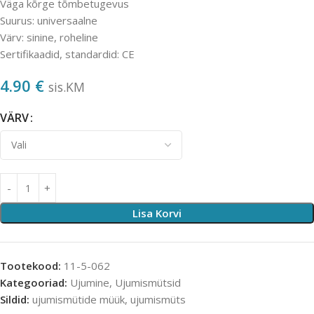
Väga kõrge tõmbetugevus
Suurus: universaalne
Värv: sinine, roheline
Sertifikaadid, standardid: CE
4.90
€
sis.KM
VÄRV
Lisa Korvi
Tootekood:
11-5-062
Kategooriad:
Ujumine
,
Ujumismütsid
Sildid:
ujumismütide müük
,
ujumismüts