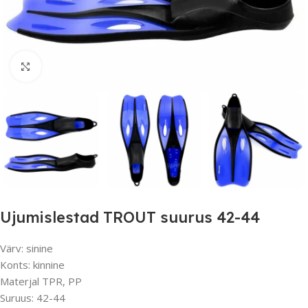
Suurendamiseks klõpsake
Ujumislestad TROUT suurus 42-44
Värv: sinine
Konts: kinnine
Materjal TPR, PP
Suruus: 42-44