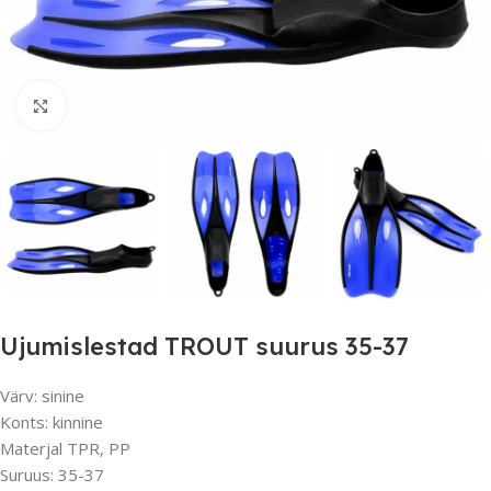
Suurendamiseks klõpsake
Ujumislestad TROUT suurus 35-37
Värv: sinine
Konts: kinnine
Materjal TPR, PP
Suruus: 35-37