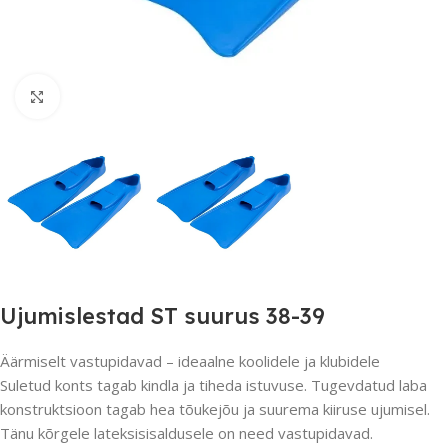
Suurendamiseks klõpsake
Ujumislestad ST suurus 38-39
Äärmiselt vastupidavad – ideaalne koolidele ja klubidele
Suletud konts tagab kindla ja tiheda istuvuse. Tugevdatud laba
konstruktsioon tagab hea tõukejõu ja suurema kiiruse ujumisel.
Tänu kõrgele lateksisisaldusele on need vastupidavad.