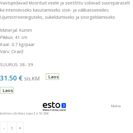
Vastupidavad klooritud veele ja seetõttu sobivad suurepäraselt
ka intensiivseks kasutamiseks sise- ja välibasseinides.
Ujumistreeninguteks, sukeldumiseks ja snorgeldamiseks
Materjal: Kumm
Pikkus: 41 cm
Kaal- 0.7 kg/paar
Värv: Oranž
SUURUS: 38- 39
31.50
€
Laos
sis.KM
Laos
Maksa
kolmes võrdses osas 3 x 10.50€