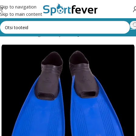
Skip to navigation
Skip to main content
Esileht
Kõik kategooriad
Ujumine
Ujumislestad