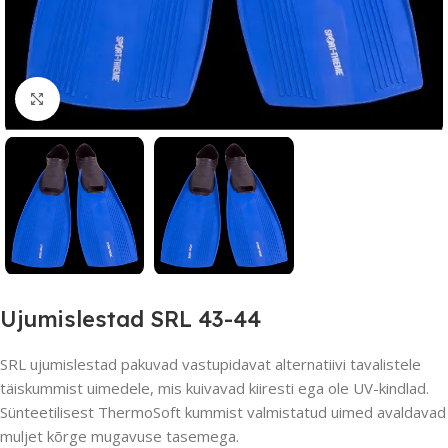
Suurendamiseks klõpsake
Ujumislestad SRL 43-44
SRL ujumislestad pakuvad vastupidavat alternatiivi tavalistele
täiskummist uimedele, mis kuivavad kiiresti ega ole UV-kindlad.
Sünteetilisest ThermoSoft kummist valmistatud uimed avaldavad
muljet kõrge mugavuse tasemega.