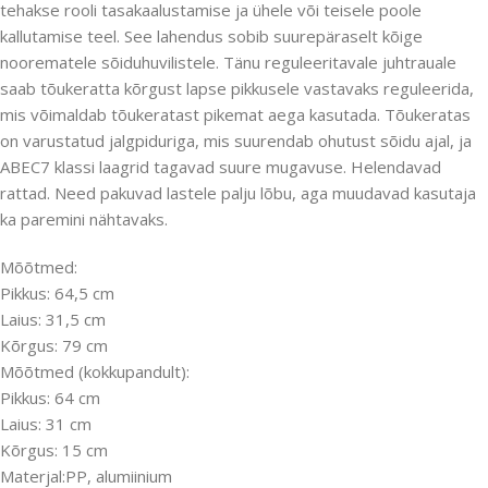
tehakse rooli tasakaalustamise ja ühele või teisele poole
kallutamise teel. See lahendus sobib suurepäraselt kõige
noorematele sõiduhuvilistele. Tänu reguleeritavale juhtrauale
saab tõukeratta kõrgust lapse pikkusele vastavaks reguleerida,
mis võimaldab tõukeratast pikemat aega kasutada. Tõukeratas
on varustatud jalgpiduriga, mis suurendab ohutust sõidu ajal, ja
ABEC7 klassi laagrid tagavad suure mugavuse. Helendavad
rattad. Need pakuvad lastele palju lõbu, aga muudavad kasutaja
ka paremini nähtavaks.
Mõõtmed:
Pikkus: 64,5 cm
Laius: 31,5 cm
Kõrgus: 79 cm
Mõõtmed (kokkupandult):
Pikkus: 64 cm
Laius: 31 cm
Kõrgus: 15 cm
Materjal:PP, alumiinium