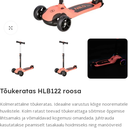
Suurendamiseks klõpsake
Tõukeratas HLB122 roosa
Kolmerattaline tõukeratas. Ideaalne varustus kõige noorematele
huvilistele. Kolm ratast teevad tõukerattaga sõitmise õppimise
lihtsamaks ja võimaldavad kogemusi omandada. Juhtrauda
kasutatakse peamiselt tasakaalu hoidmiseks ning manöövreid