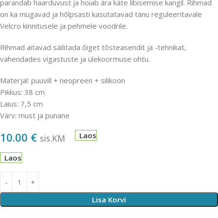
parandab haarduvust ja hoiab ära käte libisemise kangil. Rihmad
on ka mugavad ja hõlpsasti kasutatavad tänu reguleeritavale
Velcro kinnitusele ja pehmele voodrile.
Rihmad aitavad säilitada õiget tõsteasendit ja -tehnikat,
vähendades vigastuste ja ülekoormuse ohtu.
Materjal: puuvill + neopreen + silikoon
Pikkus: 38 cm
Laius: 7,5 cm
Värv: must ja punane
10.00
€
Laos
sis.KM
Laos
Lisa Korvi