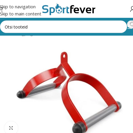
Skip to navigation
Skip to main content
aal
Treeningpingid, keskused kodus kasutamiseks
Tõmberauad
Suurendamiseks klõpsake