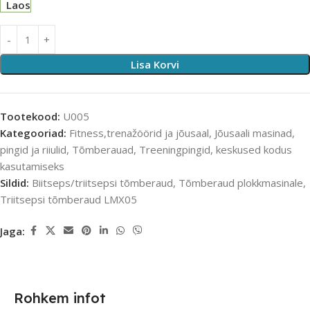
Laos
Lisa Korvi
Tootekood:
U005
Kategooriad:
Fitness,trenažöörid ja jõusaal
,
Jõusaali masinad,
pingid ja riiulid
,
Tõmberauad
,
Treeningpingid, keskused kodus
kasutamiseks
Sildid:
Biitseps/triitsepsi tõmberaud
,
Tõmberaud plokkmasinale
,
Triitsepsi tõmberaud LMX05
Jaga:
Rohkem infot