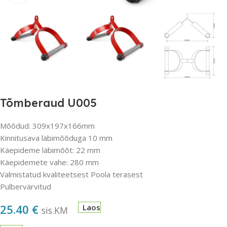
Tõmberaud U005
Mõõdud: 309x197x166mm
Kinnitusava läbimõõduga 10 mm
Käepideme läbimõõt: 22 mm
Käepidemete vahe: 280 mm
Valmistatud kvaliteetsest Poola terasest
Pulbervärvitud
25.40
€
Laos
sis.KM