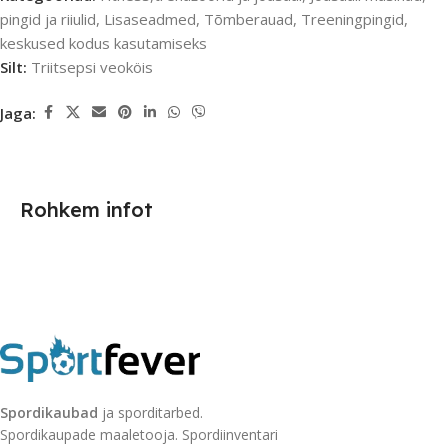
pingid ja riiulid
,
Lisaseadmed
,
Tõmberauad
,
Treeningpingid,
keskused kodus kasutamiseks
Silt:
Triitsepsi veoköis
Jaga:
Rohkem infot
Spordikaubad
ja sporditarbed.
Spordikaupade maaletooja. Spordiinventari