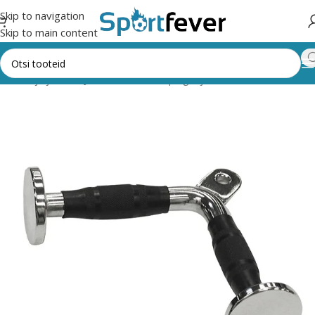
Skip to navigation
Skip to main content
žöörid ja jõusaal
Jõusaali masinad, pingid ja riiulid
Lisaseadmed