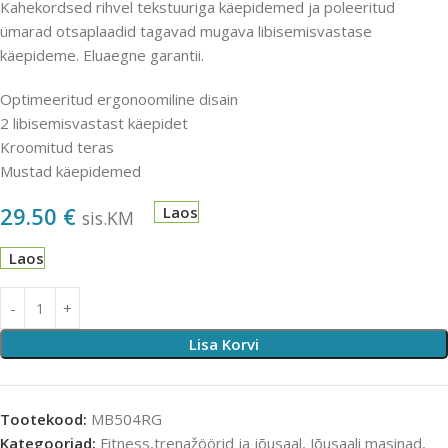
Kahekordsed rihvel tekstuuriga käepidemed ja poleeritud
ümarad otsaplaadid tagavad mugava libisemisvastase
käepideme. Eluaegne garantii.
Optimeeritud ergonoomiline disain
2 libisemisvastast käepidet
Kroomitud teras
Mustad käepidemed
29.50
€
Laos
sis.KM
Laos
Lisa Korvi
Tootekood:
MB504RG
Kategooriad:
Fitness,trenažöörid ja jõusaal
,
Jõusaali masinad,