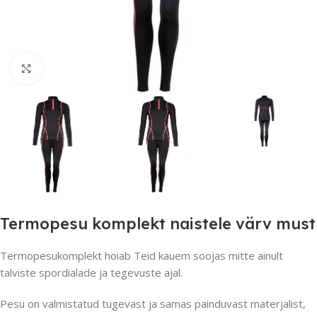
Suurendamiseks klõpsake
Termopesu komplekt naistele värv must
Termopesukomplekt hoiab Teid kauem soojas mitte ainult
talviste spordialade ja tegevuste ajal.
Pesu on valmistatud tugevast ja samas painduvast materjalist,