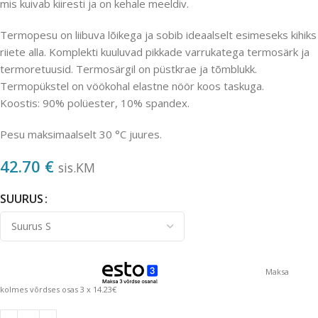
mis kuivab kiiresti ja on kehale meeldiv.
Termopesu on liibuva lõikega ja sobib ideaalselt esimeseks kihiks
riiete alla. Komplekti kuuluvad pikkade varrukatega termosärk ja
termoretuusid. Termosärgil on püstkrae ja tõmblukk.
Termopükstel on vöökohal elastne nöör koos taskuga.
Koostis: 90% polüester, 10% spandex.
Pesu maksimaalselt 30 °C juures.
42.70
€
sis.KM
SUURUS
Maksa
kolmes võrdses osas 3 x 14.23€