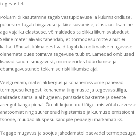
tegevustel.
Polüamiidi kasutamine tagab vastupidavuse ja kulumiskindluse,
polüester tagab hingavuse ja kiire kuivamise, elastaani lisamine
aga vajaliku elastsuse, võimaldades täielikku liikumisvabadust.
Selline materjalivalik tähendab, et tormopesu mitte ainult ei
kaitse tõhusalt külma eest vaid tagab ka optimaalse mugavuse,
olenemata õues toimuva tegevuse tüübist. Lamedad õmblused
lisavad kandmismugavust, minimeerides hõõrdumise ja
ebamugavustunde tekkimise riski liikumise ajal.
Veelgi enam, materjali kergus ja kohanemisvõime panevad
termopesu kergesti kohanema tingimuste ja tegevusstiiliga,
säilitades samal ajal hügieeni, pärssides bakterite ja seente
arengut kanga pinnal. Õrnalt kujundatud lõige, mis võtab arvesse
anatoomiat ning suurenenud higistamise ja kuumuse emissiooni
tsoone, muudab aluspesu kandjale peaaegu märkamatuks.
Tagage mugavus ja soojus jahedamatel päevadel termopesuga,