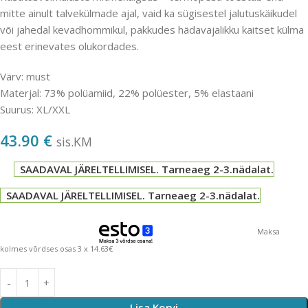
mitte ainult talvekülmade ajal, vaid ka sügisestel jalutuskäikudel
või jahedal kevadhommikul, pakkudes hädavajalikku kaitset külma
eest erinevates olukordades.
Värv: must
Materjal: 73% polüamiid, 22% polüester, 5% elastaani
Suurus: XL/XXL
43.90
€
sis.KM
SAADAVAL JÄRELTELLIMISEL. Tarneaeg 2-3.nädalat.
SAADAVAL JÄRELTELLIMISEL. Tarneaeg 2-3.nädalat.
Maksa
kolmes võrdses osas 3 x 14.63€
Lisa Korvi