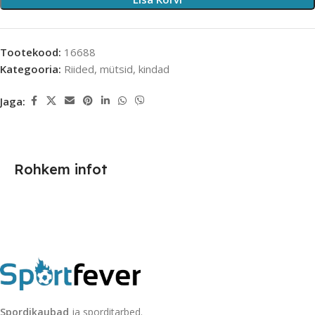
Tootekood:
16688
Kategooria:
Riided, mütsid, kindad
Jaga:
Rohkem infot
Spordikaubad
ja sporditarbed.