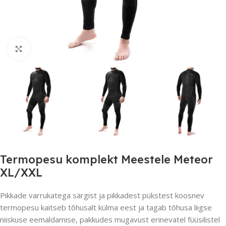
Suurendamiseks klõpsake
Termopesu komplekt Meestele Meteor
XL/XXL
Pikkade varrukatega särgist ja pikkadest pükstest koosnev
termopesu kaitseb tõhusalt külma eest ja tagab tõhusa liigse
niiskuse eemaldamise, pakkudes mugavust erinevatel füüsilistel