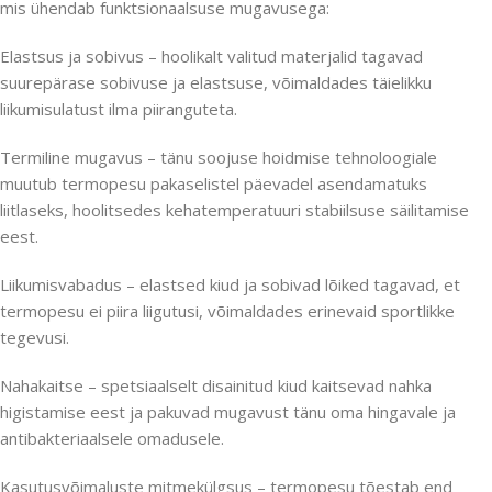
mis ühendab funktsionaalsuse mugavusega:
Elastsus ja sobivus – hoolikalt valitud materjalid tagavad
suurepärase sobivuse ja elastsuse, võimaldades täielikku
liikumisulatust ilma piiranguteta.
Termiline mugavus – tänu soojuse hoidmise tehnoloogiale
muutub termopesu pakaselistel päevadel asendamatuks
liitlaseks, hoolitsedes kehatemperatuuri stabiilsuse säilitamise
eest.
Liikumisvabadus – elastsed kiud ja sobivad lõiked tagavad, et
termopesu ei piira liigutusi, võimaldades erinevaid sportlikke
tegevusi.
Nahakaitse – spetsiaalselt disainitud kiud kaitsevad nahka
higistamise eest ja pakuvad mugavust tänu oma hingavale ja
antibakteriaalsele omadusele.
Kasutusvõimaluste mitmekülgsus – termopesu tõestab end