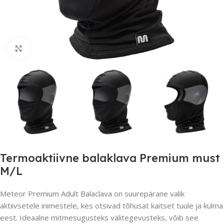
Suurendamiseks klõpsake
Termoaktiivne balaklava Premium must
M/L
Meteor Premium Adult Balaclava on suurepärane valik
aktiivsetele inimestele, kes otsivad tõhusat kaitset tuule ja külma
eest. Ideaalne mitmesugusteks välitegevusteks, võib see