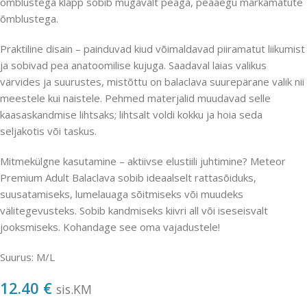
õmblustega klapp sobib mugavalt peaga, peaaegu märkamatute
õmblustega.
Praktiline disain – painduvad kiud võimaldavad piiramatut liikumist
ja sobivad pea anatoomilise kujuga. Saadaval laias valikus
värvides ja suurustes, mistõttu on balaclava suurepärane valik nii
meestele kui naistele. Pehmed materjalid muudavad selle
kaasaskandmise lihtsaks; lihtsalt voldi kokku ja hoia seda
seljakotis või taskus.
Mitmekülgne kasutamine – aktiivse elustiili juhtimine? Meteor
Premium Adult Balaclava sobib ideaalselt rattasõiduks,
suusatamiseks, lumelauaga sõitmiseks või muudeks
välitegevusteks. Sobib kandmiseks kiivri all või iseseisvalt
jooksmiseks. Kohandage see oma vajadustele!
Suurus: M/L
12.40
€
sis.KM