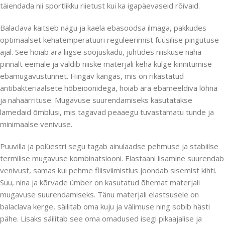
täiendada nii sportlikku riietust kui ka igapäevaseid rõivaid.
Balaclava kaitseb nägu ja kaela ebasoodsa ilmaga, pakkudes
optimaalset kehatemperatuuri reguleerimist füüsilise pingutuse
ajal. See hoiab ära liigse soojuskadu, juhtides niiskuse naha
pinnalt eemale ja väldib niiske materjali keha külge kinnitumise
ebamugavustunnet. Hingav kangas, mis on rikastatud
antibakteriaalsete hõbeioonidega, hoiab ära ebameeldiva lõhna
ja nahaärrituse. Mugavuse suurendamiseks kasutatakse
lamedaid õmblusi, mis tagavad peaaegu tuvastamatu tunde ja
minimaalse venivuse.
Puuvilla ja polüestri segu tagab ainulaadse pehmuse ja stabiilse
termilise mugavuse kombinatsiooni. Elastaani lisamine suurendab
venivust, samas kui pehme fliisviimistlus joondab sisemist kihti.
Suu, nina ja kõrvade ümber on kasutatud õhemat materjali
mugavuse suurendamiseks. Tänu materjali elastsusele on
balaclava kerge, säilitab oma kuju ja välimuse ning sobib hästi
pähe. Lisaks säilitab see oma omadused isegi pikaajalise ja