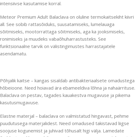
intensiivse kasutamise korral.
Meteor Premium Adult Balaclava on oluline termokaitsekiht kiivri
all. See sobib rattasõiduks, suusatamiseks, lumelauaga
sõitmiseks, mootorrattaga sõitmiseks, aga ka jooksmiseks,
ronimiseks ja muudeks vabaõhuharrastusteks. See
funktsionaalne tarvik on välistingimustes harrastajatele
asendamatu.
Põhjalik kaitse – kangas sisaldab antibakteriaalsete omadustega
hõbeioone. Need hoiavad ära ebameeldiva lõhna ja nahaärrituse.
Balaclava on pestav, tagades kauakestva mugavuse ja pikema
kasutusmugavuse.
Elastne materjal – balaclava on valmistatud hingavast, pehme
puudutusega materjalidest. Need omadused takistavad liigse
soojuse kogunemist ja juhivad tõhusalt higi välja. Lamedate