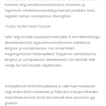
hoidmist ning ventilatsioonivõrk koos eesmiste ja
tagumiste ventilatsiooniavadega kaitseb putukate eest,
tagades samas suurepärase õhuringluse.
TUGEV KONSTRUKTSIOON
Selle telgi eristab kasutatud materjalid. 8 mm läbimõõduga
alumiiniumpostid tagavad konstruktsiooni stabiilsuse,
kerguse ja vastupidavuse, mis on karmides
mägitingimustes hädavajalikud. Pulgad on valmistatud ka
kergest ja vastupidavast alumiiniumist, mis kinnitab telki
veelgi, kui tuul muutub väljakutseks.
Kompaktsed mõõtmed pakituna ja väike kaal muudavad
telgi erakordselt mobiilseks ja hõlpsasti transporditavaks,
mida hindavad eriti need, kes loevad oma varustuse iga
grammi.