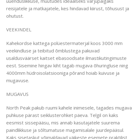
uuenduslikkuse, muutudes ideaalseks varjupaigaks
reisijatele ja matkajatele, kes hindavad kiirust, tõhusust ja
ohutust.
VEEKINDEL
Kahekordse kattega polüestermaterjal koos 3000 mm
veekindluse ja teibitud õmblustega pakuvad
usaldusväärset kaitset ebasoodsate ilmastikutingimuste
eest. Sisemine hingav kiht tagab mugava õhuringluse ning
4000mm hüdroisolatsiooniga põrand hoiab kuivuse ja
mugavuse.
MUGAVUS
North Peak pakub ruumi kahele inimesele, tagades mugava
puhkuse pärast seiklusterohket päeva. Telgil on kaks
eesmist sissepääsu, mis annab kasutajatele suurema
paindlikkuse ja sõltumatuse magamisalale juurdepääsul.
Kaks sisetaskut võimaldavad väikeste esemete praktilist