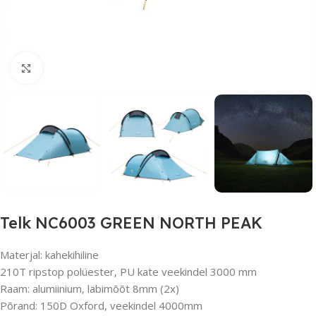
Suurendamiseks klõpsake
Telk NC6003 GREEN NORTH PEAK
Materjal: kahekihiline
210T ripstop polüester, PU kate veekindel 3000 mm
Raam: alumiinium, läbimõõt 8mm (2x)
Põrand: 150D Oxford, veekindel 4000mm