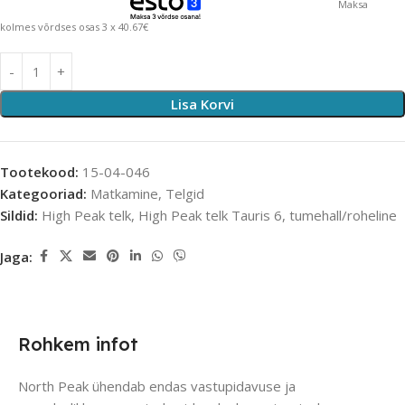
Maksa
kolmes võrdses osas 3 x 40.67€
Lisa Korvi
Tootekood:
15-04-046
Kategooriad:
Matkamine
,
Telgid
Sildid:
High Peak telk
,
High Peak telk Tauris 6
,
tumehall/roheline
Jaga:
Rohkem infot
North Peak ühendab endas vastupidavuse ja