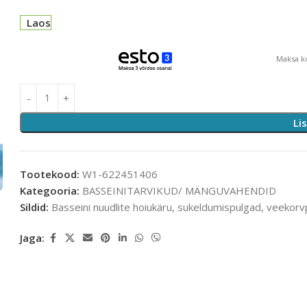
Laos
Maksa ko
Li
Tootekood:
W1-622451406
Kategooria:
BASSEINITARVIKUD/ MÄNGUVAHENDID
Sildid:
Basseini nuudlite hoiukäru
,
sukeldumispulgad
,
veekorvp
Jaga: