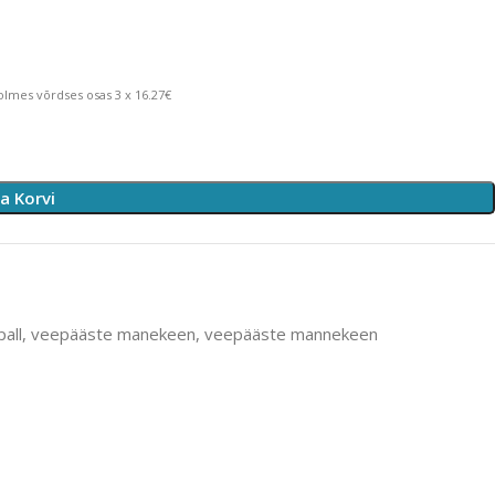
lmes võrdses osas 3 x 16.27€
sa Korvi
all
,
veepääste manekeen
,
veepääste mannekeen