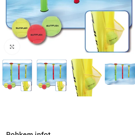
Suurendamiseks klõpsake
Rohkem infot