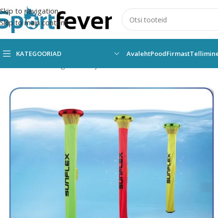
Skip to navigation
Skip to main content
KATEGOORIAD
Avaleht
Pood
Firmast
Tellimin
Esileht
Kõik kategooriad
Ujumine
BASSEINITARVIKUD/ MÄNG