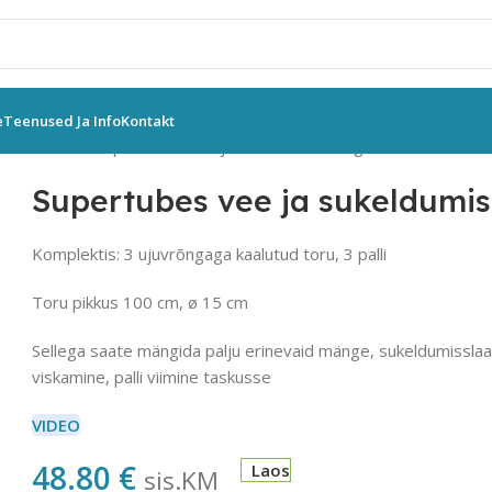
e
Teenused Ja Info
Kontakt
UVAHENDID
Supertubes vee ja sukeldumismäng
Supertubes vee ja sukeldum
Komplektis: 3 ujuvrõngaga kaalutud toru, 3 palli
Toru pikkus 100 cm, ø 15 cm
Sellega saate mängida palju erinevaid mänge, sukeldumisslaa
viskamine, palli viimine taskusse
VIDEO
48.80
€
Laos
sis.KM