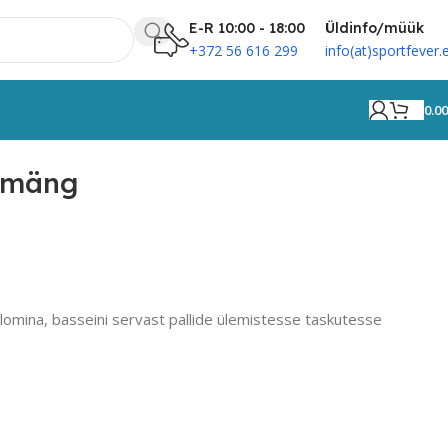
E-R 10:00 - 18:00
Üldinfo/müük
+372 56 616 299
info(at)sportfever.
0.0
ismäng
lomina, basseini servast pallide ülemistesse taskutesse