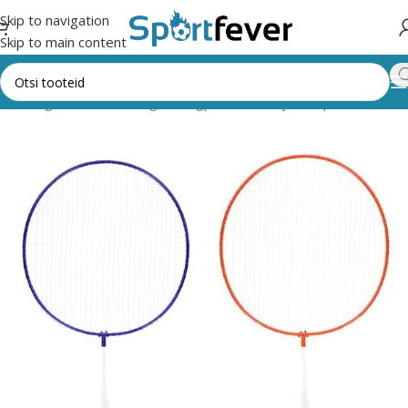
Skip to navigation
Skip to main content
õik kategooriad
Pallimängud
Sulgpall
Reketid ja komplektid
NILS