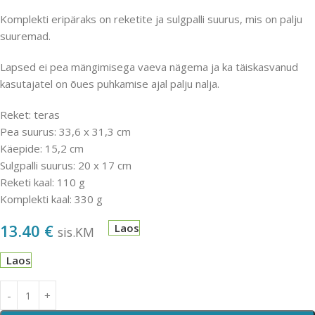
Komplekti eripäraks on reketite ja sulgpalli suurus, mis on palju
suuremad.
Lapsed ei pea mängimisega vaeva nägema ja ka täiskasvanud
kasutajatel on õues puhkamise ajal palju nalja.
Reket: teras
Pea suurus: 33,6 x 31,3 cm
Käepide: 15,2 cm
Sulgpalli suurus: 20 x 17 cm
Reketi kaal: 110 g
Komplekti kaal: 330 g
13.40
€
Laos
sis.KM
Laos