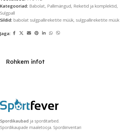
Kategooriad:
Babolat
,
Pallimängud
,
Reketid ja komplektid
,
Sulgpall
Sildid:
babolat sulgpallireketite müük
,
sulgpallireketite müük
Jaga:
Rohkem infot
Spordikaubad
ja sporditarbed.
Spordikaupade maaletooja. Spordiinventari