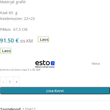
Materjal: grafiit
Kaal: 80 g
Keelemuster: 22×23
Pikkus: 67,5 CM.
91.50
€
Laos
sis.KM
Laos
Maksa
kolmes võrdses osas 3 x 30.50€
Lisa Korvi
Tootekood:
170412