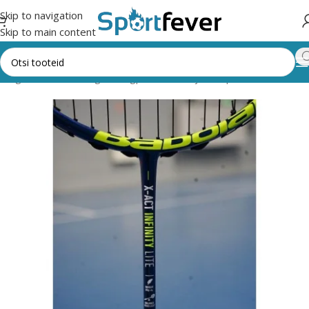
Skip to navigation
Skip to main content
kategooriad
Pallimängud
Sulgpall
Reketid ja komplektid
Babolat