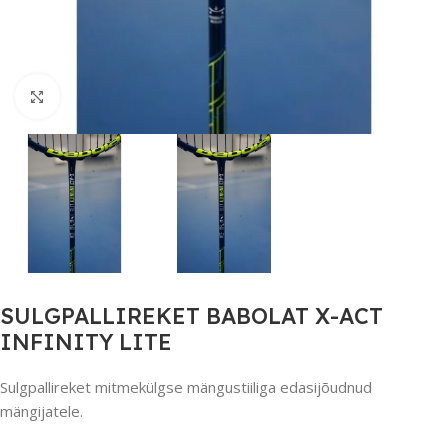
Suurendamiseks klõpsake
SULGPALLIREKET BABOLAT X-ACT
INFINITY LITE
Sulgpallireket mitmekülgse mängustiiliga edasijõudnud
mängijatele.