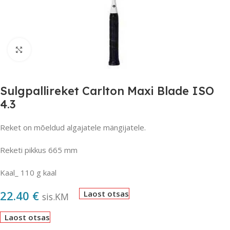
Suurendamiseks klõpsake
Sulgpallireket Carlton Maxi Blade ISO
4.3
Reket on mõeldud algajatele mängijatele.
Reketi pikkus 665 mm
Kaal_ 110 g kaal
22.40
€
Laost otsas
sis.KM
Laost otsas