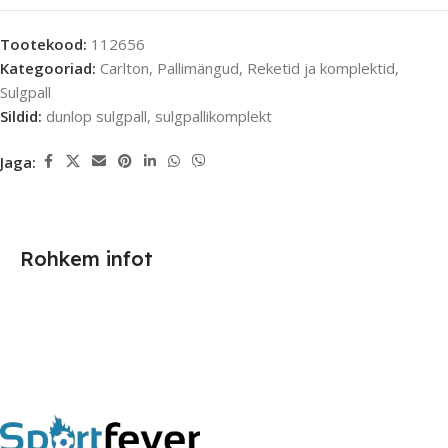
Tootekood:
112656
Kategooriad:
Carlton
,
Pallimängud
,
Reketid ja komplektid
,
Sulgpall
Sildid:
dunlop sulgpall
,
sulgpallikomplekt
Jaga:
Rohkem infot