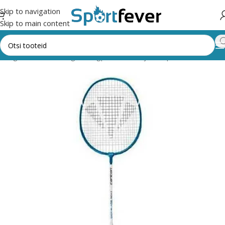
Skip to navigation
Skip to main content
kategooriad
Pallimängud
Sulgpall
Reketid ja komplektid
Carlton