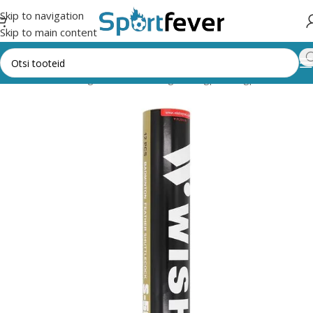
Skip to navigation
Skip to main content
Esileht
Kõik kategooriad
Pallimängud
Sulgpall
Sulgpallid
NILS