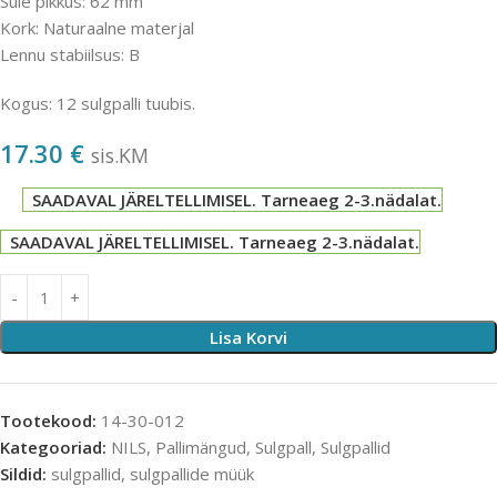
Sule pikkus: 62 mm
Kork: Naturaalne materjal
Lennu stabiilsus: B
Kogus: 12 sulgpalli tuubis.
17.30
€
sis.KM
SAADAVAL JÄRELTELLIMISEL. Tarneaeg 2-3.nädalat.
SAADAVAL JÄRELTELLIMISEL. Tarneaeg 2-3.nädalat.
Lisa Korvi
Tootekood:
14-30-012
Kategooriad:
NILS
,
Pallimängud
,
Sulgpall
,
Sulgpallid
Sildid:
sulgpallid
,
sulgpallide müük