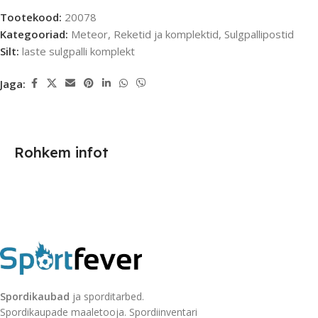
Tootekood:
20078
Kategooriad:
Meteor
,
Reketid ja komplektid
,
Sulgpallipostid
Silt:
laste sulgpalli komplekt
Jaga:
Rohkem infot
Spordikaubad
ja sporditarbed.
Spordikaupade maaletooja. Spordiinventari