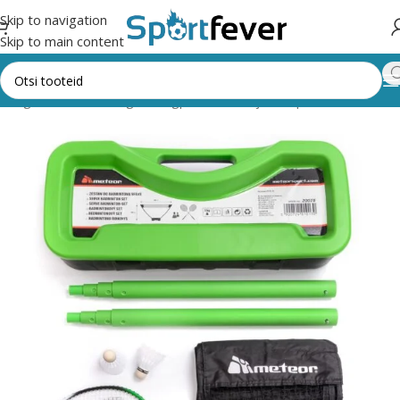
Skip to navigation
Skip to main content
kategooriad
Pallimängud
Sulgpall
Reketid ja komplektid
Meteor