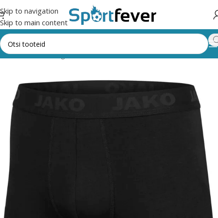
Skip to navigation
Skip to main content
Esileht
Kõik kategooriad
Riided, mütsid, kindad