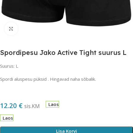
Suurendamiseks klõpsake
Spordipesu Jako Active Tight suurus L
Suurus: L
Spordi aluspesu püksid . Hingavad naha sõbalik.
12.20
€
Laos
sis.KM
Laos
Lisa Korvi