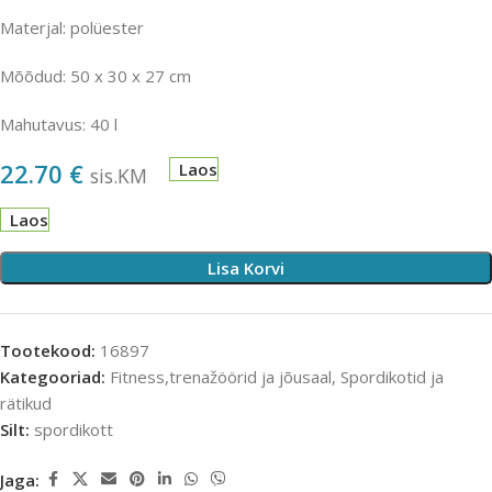
Materjal: polüester
Mõõdud: 50 x 30 x 27 cm
Mahutavus: 40 l
22.70
€
Laos
sis.KM
Laos
Lisa Korvi
Tootekood:
16897
Kategooriad:
Fitness,trenažöörid ja jõusaal
,
Spordikotid ja
rätikud
Silt:
spordikott
Jaga: