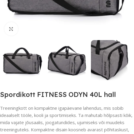
Suurendamiseks klõpsake
Spordikott FITNESS ODYN 40L hall
Treeningkott on kompaktne igapäevane lahendus, mis sobib
ideaalselt tööle, kooli ja sportimiseks. Ta mahutab hõlpsasti kõik,
mida vajate jõusaalis, joogatundides, ujumiseks või muudeks
treeninguteks. Kompaktne disain koosneb avarast põhitaskust,