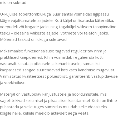
mis on suletud
U-kujulise topelttõmblukuga. Suur sahtel võimaldab ligipääsu
kõige vajalikumatele asjadele. Koti küljel on lisatasku käterätiku,
veepudeli või kingade jaoks ning tagaküljel väiksem tasapinnaline
tasku – ideaalne väikeste asjade, võtmete või telefoni jaoks.
Mõlemad taskud on lukuga suletavad.
Maksimaalse funktsionaalsuse tagavad reguleeritav rihm ja
praktilised käepidemed. Rihm võimaldab reguleerida kotti
vastavalt kasutaja pikkusele ja kehaehitusele, samas kui
käepärased sangad suurendavad koti käes kandmise mugavust.
Valmistatud kvaliteetsest polüestrist, garanteerib vastupidavuse
ja veekindluse.
Materjal on vastupidav kahjustustele ja hõõrdumistele, mis
sageli tekivad reisimisel ja pikaajalisel kasutamisel. Kotti on lihtne
puhastada ja selle tugev viimistlus muudab selle ideaalseks
kõigile neile, kellele meeldib aktiivselt aega veeta.