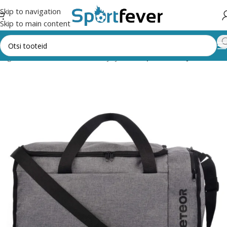
Skip to navigation
Skip to main content
ategooriad
Fitness,trenažöörid ja jõusaal
Spordikotid ja rätikud