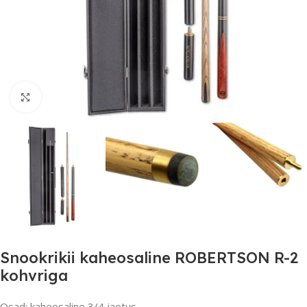
Suurendamiseks klõpsake
Snookrikii kaheosaline ROBERTSON R-2
kohvriga
Osad: kaheosaline 3/4 jaotus