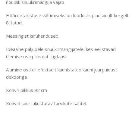
nõudlik snuukrimängija vajab
Hõõrdetakistuse vältimiseks on looduslik pind ainult kergelt
õlitatud.
Messingist kiirühendused.
Ideaalne paljudele snuukrimängijatele, kes eelistavad
ülemise osa pikemat liugfaasi.
Alumine osa oli efektselt kaunistatud kauni juurpuidust
dekooriga.
Kohvri pikkus 92 cm
Kohvril suur lukustatav tarvikute sahtel.