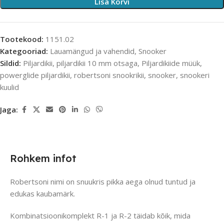
Lisa Korvi
Tootekood:
1151.02
Kategooriad:
Lauamängud ja vahendid
,
Snooker
Sildid:
Piljardikii
,
piljardikii 10 mm otsaga
,
Piljardikiide müük
,
powerglide piljardikii
,
robertsoni snookrikii
,
snooker
,
snookeri
kuulid
Jaga:
Rohkem infot
Robertsoni nimi on snuukris pikka aega olnud tuntud ja
edukas kaubamärk.
Kombinatsioonikomplekt R-1 ja R-2 täidab kõik, mida