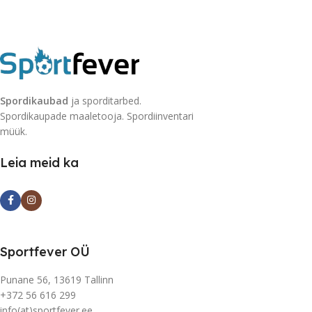
Spordikaubad
ja sporditarbed.
Spordikaupade maaletooja. Spordiinventari
müük.
Leia meid ka
Sportfever OÜ
Punane 56, 13619 Tallinn
+372 56 616 299
info(at)sportfever.ee