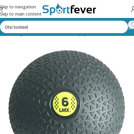
Skip to navigation
Skip to main content
Kõik kategooriad
Fitness,trenažöörid ja jõusaal
Pallid
Slamball