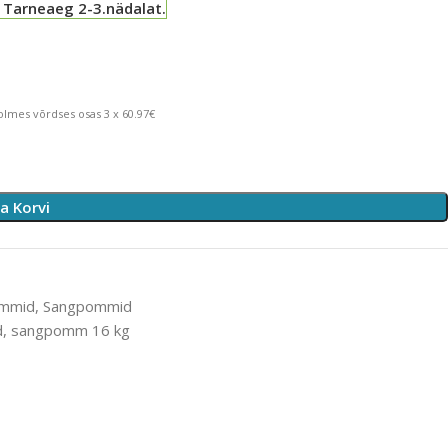
 Tarneaeg 2-3.nädalat.
lmes võrdses osas 3 x 60.97€
sa Korvi
ommid
,
Sangpommid
d
,
sangpomm 16 kg