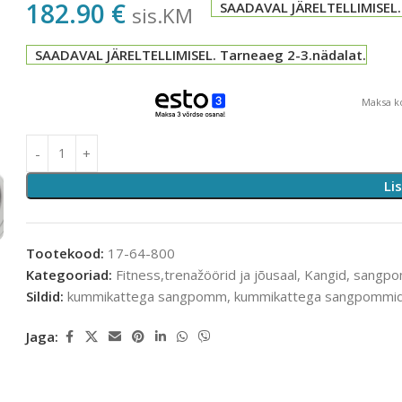
182.90
€
SAADAVAL JÄRELTELLIMISEL.
sis.KM
SAADAVAL JÄRELTELLIMISEL. Tarneaeg 2-3.nädalat.
Maksa ko
Li
Tootekood:
17-64-800
Kategooriad:
Fitness,trenažöörid ja jõusaal
,
Kangid, sangp
Sildid:
kummikattega sangpomm
,
kummikattega sangpommi
Jaga: