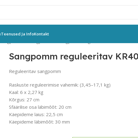
e
Teenused Ja Info
Kontakt
 sangpommid
Sangpommid
Sangpomm reguleeritav KR40
Sangpomm reguleeritav KR4
Reguleeritav sangpomm
Raskuste reguleerimise vahemik: (3,45–17,1 kg)
Kaal: 6 x 2,27 kg
Kõrgus: 27 cm
Sfäärilise osa läbimõõt: 20 cm
Käepideme laius: 22,5 cm
Käepideme läbimõõt: 30 mm