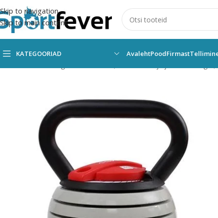
Skip to navigation
Skip to main content
KATEGOORIAD
Avaleht
Pood
Firmast
Tellimin
Esileht
Kõik kategooriad
Fitness,trenažöörid ja jõusaal
Kangid,