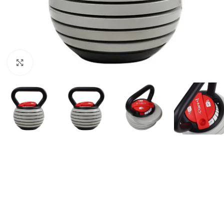
Suurendamiseks klõpsake