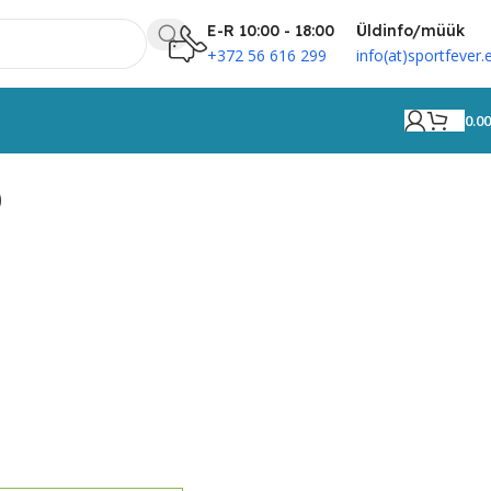
E-R 10:00 - 18:00
Üldinfo/müük
+372 56 616 299
info(at)sportfever.
0.0
0