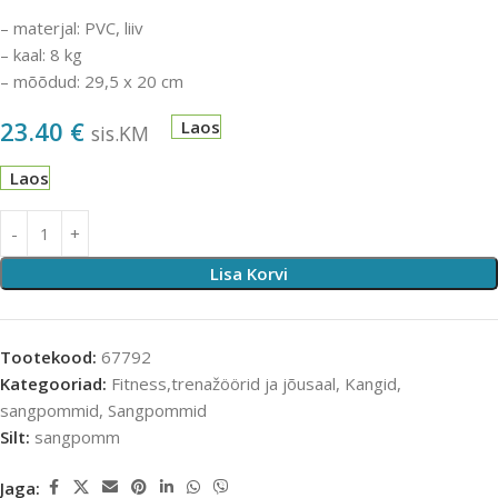
– materjal: PVC, liiv
– kaal: 8 kg
– mõõdud: 29,5 x 20 cm
23.40
€
Laos
sis.KM
Laos
Lisa Korvi
Tootekood:
67792
Kategooriad:
Fitness,trenažöörid ja jõusaal
,
Kangid,
sangpommid
,
Sangpommid
Silt:
sangpomm
Jaga: