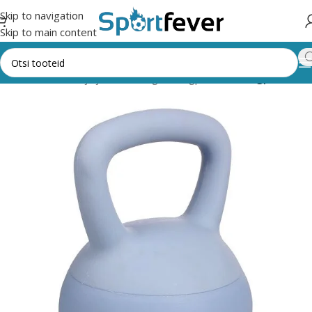
Skip to navigation
Skip to main content
tness,trenažöörid ja jõusaal
Kangid, sangpommid
Sangpommid