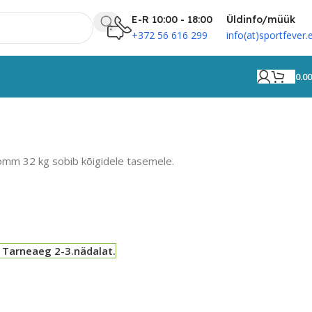
E-R 10:00 - 18:00
Üldinfo/müük
+372 56 616 299
info(at)sportfever.
0.0
pomm 32 kg sobib kõigidele tasemele.
 Tarneaeg 2-3.nädalat.