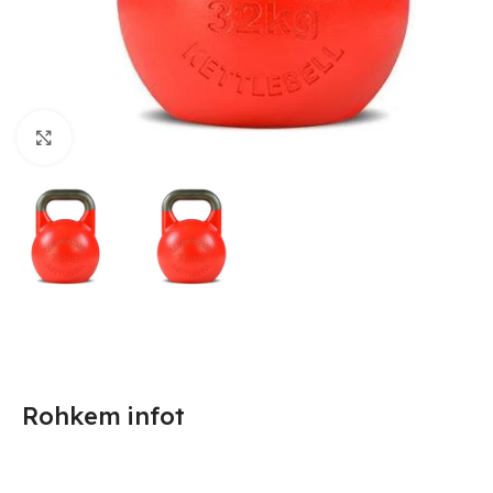
Suurendamiseks klõpsake
Rohkem infot