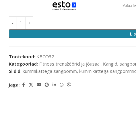
Maksa ko
Li
Tootekood:
KBCO32
Kategooriad:
Fitness,trenažöörid ja jõusaal
,
Kangid, sangp
Sildid:
kummikattega sangpomm
,
kummikattega sangpommi
Jaga: