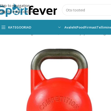
Skip to navigation
Skip to main content
KATEGOORIAD
Avaleht
Pood
Firmast
Tellimin
Esileht
Kõik kategooriad
Fitness,trenažöörid ja jõusaal
Kangid,