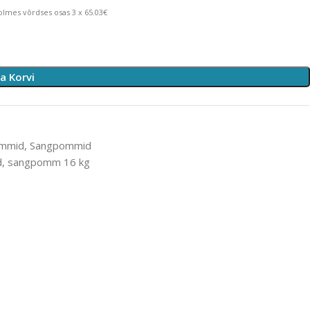
lmes võrdses osas 3 x 65.03€
sa Korvi
ommid
,
Sangpommid
d
,
sangpomm 16 kg