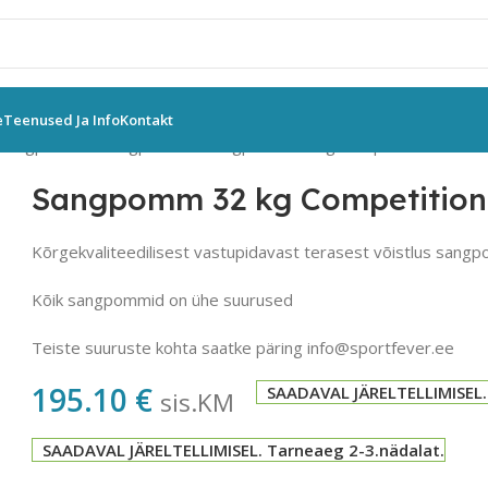
e
Teenused Ja Info
Kontakt
 sangpommid
Sangpommid
Sangpomm 32 kg Competition
Sangpomm 32 kg Competition
Kõrgekvaliteedilisest vastupidavast terasest võistlus sang
Kõik sangpommid on ühe suurused
Teiste suuruste kohta saatke päring info@sportfever.ee
195.10
€
SAADAVAL JÄRELTELLIMISEL.
sis.KM
SAADAVAL JÄRELTELLIMISEL. Tarneaeg 2-3.nädalat.