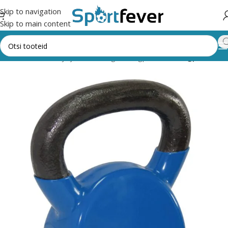
Skip to navigation
Skip to main content
tness,trenažöörid ja jõusaal
Kangid, sangpommid
Sangpommid