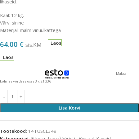
lihaseid.
Kaal: 12 kg.
Värv: sinine
Materjal: malm vinüülkattega
64.00
€
Laos
sis.KM
Laos
Maksa
kolmes võrdses osas 3 x 21.33€
Lisa Korvi
Tootekood:
14TUSCL349
Kategooriad:
Fitness,trenažöörid ja jõusaal
,
Kangid,