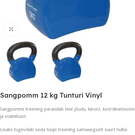
Suurendamiseks klõpsake
Sangpomm 12 kg Tunturi Vinyl
Sangpommi treening parandab teie jõudu, kiirust, koordinatsiooni
ja stabiilsust.
Lisaks tugevdab seda tüüpi treening samaaegselt suurt hulka