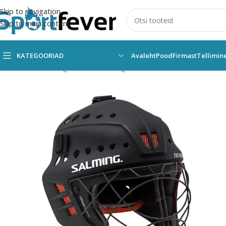
Skip to navigation
Skip to main content
KATEGOORIAD
Avaleht
Pood
Firmast
Tellimin
Esileht
Kõik kategooriad
Pallimängud
Saalihoki
Väravavaht
Kiiv