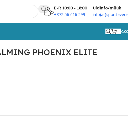
E-R 10:00 - 18:00
Üldinfo/müük
+372 56 616 299
info(at)sportfever.
0.0
r SALMING PHOENIX ELITE