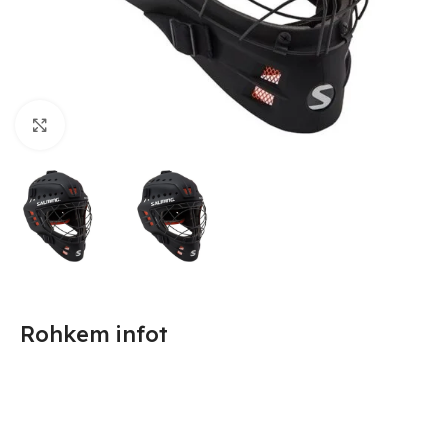
Suurendamiseks klõpsake
Rohkem infot