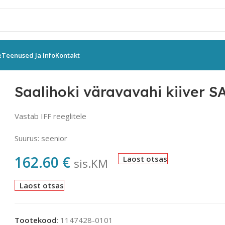
e
Teenused Ja Info
Kontakt
er
Saalihoki väravavahi kiiver SALMING PHOENIX ELITE
Saalihoki väravavahi kiive
Vastab IFF reeglitele
Suurus: seenior
162.60
€
Laost otsas
sis.KM
Laost otsas
Tootekood:
1147428-0101