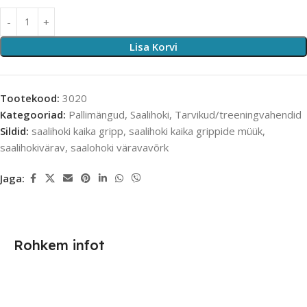
Lisa Korvi
Tootekood:
3020
Kategooriad:
Pallimängud
,
Saalihoki
,
Tarvikud/treeningvahendid
Sildid:
saalihoki kaika gripp
,
saalihoki kaika grippide müük
,
saalihokivärav
,
saalohoki väravavõrk
Jaga:
Rohkem infot