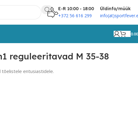
E-R 10:00 - 18:00
Üldinfo/müük
+372 56 616 299
info(at)sportfever.
0.0
n1 reguleeritavad M 35-38
õelistele entusiastidele.