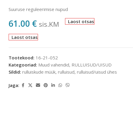
Suuruse reguleerimise nupud
61.00
€
Laost otsas
sis.KM
Laost otsas
Tootekood:
16-21-052
Kategooriad:
Muud vahendid
,
RULLUISUD/UISUD
Sildid:
rulluiskude müük
,
rulluisud
,
rulluisud/uisud ühes
Jaga: