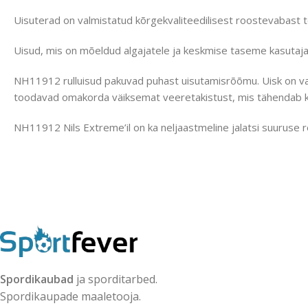
Uisuterad on valmistatud kõrgekvaliteedilisest roostevabast 
Uisud, mis on mõeldud algajatele ja keskmise taseme kasutaja
NH11912 rulluisud pakuvad puhast uisutamisrõõmu. Uisk on varus
toodavad omakorda väiksemat veeretakistust, mis tähendab ki
NH11912 Nils Extreme’il on ka neljaastmeline jalatsi suuruse r
Spordikaubad
ja sporditarbed.
Spordikaupade maaletooja.