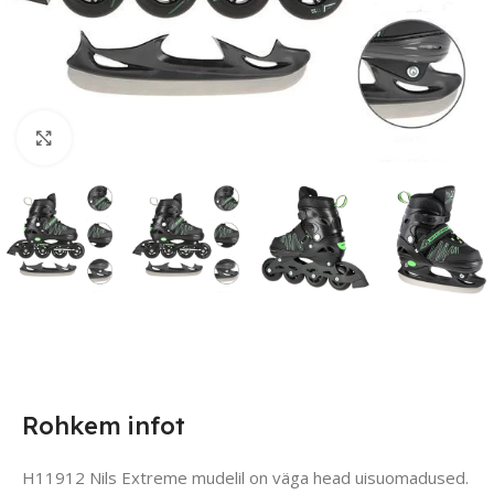
Suurendamiseks klõpsake
Rohkem infot
H11912 Nils Extreme mudelil on väga head uisuomadused.