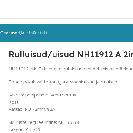
e
Teenused Ja Info
Kontakt
ulluisud/uisud NH11912 A 2in1 reguleeritavad M 35-38
Rulluisud/uisud NH11912 A 2i
NH11912 Nils Extreme on rulluiskude mudel, mis on mõeldud t
Toode pakub kahte konfiguratsiooni: uisud ja rulluisud.
Saabas: poolpehme, ventileeritav
Kest: PP
Rattad: PU 72mm/82A
Suuruste reguleerimine: M – 35-38
Laagrid: ABEC 9