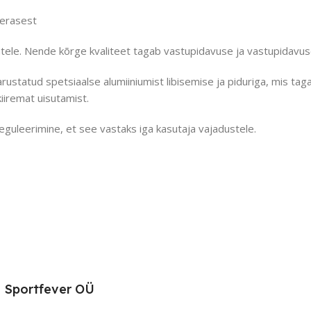
terasest
tele. Nende kõrge kvaliteet tagab vastupidavuse ja vastupidavuse
tatud spetsiaalse alumiiniumist libisemise ja piduriga, mis tagav
iremat uisutamist.
eguleerimine, et see vastaks iga kasutaja vajadustele.
Sportfever OÜ