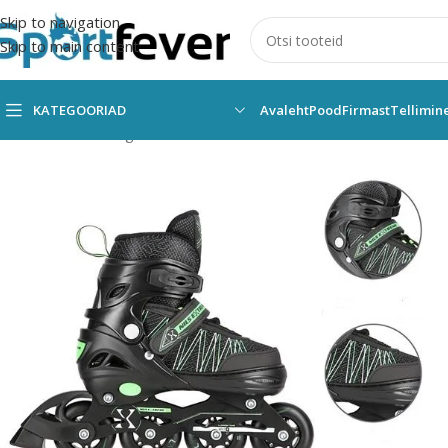
Skip to navigation
Skip to main content
KATEGOORIAD
Avaleht
Pood
Firmast
Tellimin
Esileht
Kõik kategooriad
Muud vahendid
RULLUISUD/UISUD
R