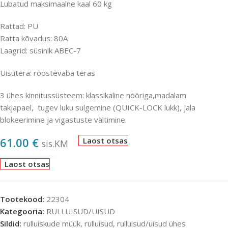
Lubatud maksimaalne kaal 60 kg
Rattad: PU
Ratta kõvadus: 80A
Laagrid: süsinik ABEC-7
Uisutera: roostevaba teras
3 ühes kinnitussüsteem: klassikaline nööriga,madalam
takjapael, tugev luku sulgemine (QUICK-LOCK lukk), jala
blokeerimine ja vigastuste vältimine.
61.00
€
Laost otsas
sis.KM
Laost otsas
Tootekood:
22304
Kategooria:
RULLUISUD/UISUD
Sildid:
rulluiskude müük
,
rulluisud
,
rulluisud/uisud ühes