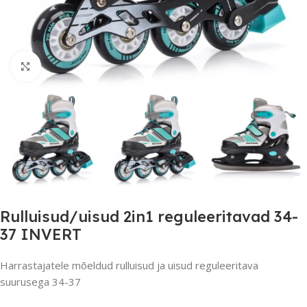
Suurendamiseks klõpsake
Rulluisud/uisud 2in1 reguleeritavad 34-
37 INVERT
Harrastajatele mõeldud rulluisud ja uisud reguleeritava
suurusega 34-37