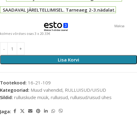
SAADAVAL JÄRELTELLIMISEL. Tarneaeg 2-3.nädalat.
Maksa
kolmes võrdses osas 3 x 20.33€
Lisa Korvi
Tootekood:
16-21-109
Kategooriad:
Muud vahendid
,
RULLUISUD/UISUD
Sildid:
rulluiskude müük
,
rulluisud
,
rulluisud/uisud ühes
Jaga: