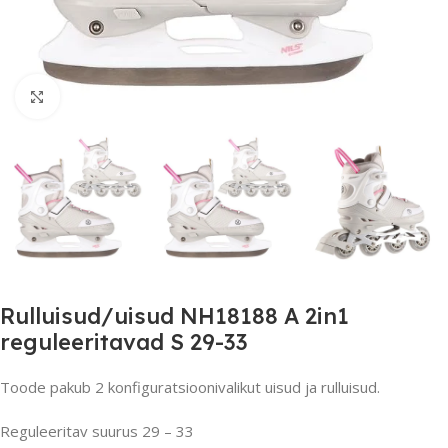
Suurendamiseks klõpsake
Rulluisud/uisud NH18188 A 2in1
reguleeritavad S 29-33
Toode pakub 2 konfiguratsioonivalikut uisud ja rulluisud.
Reguleeritav suurus 29 – 33