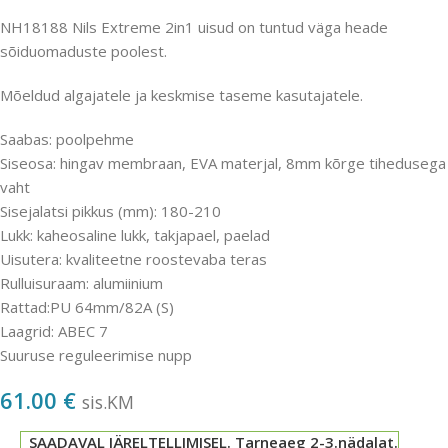
NH18188 Nils Extreme 2in1 uisud on tuntud väga heade
sõiduomaduste poolest.
Mõeldud algajatele ja keskmise taseme kasutajatele.
Saabas: poolpehme
Siseosa: hingav membraan, EVA materjal, 8mm kõrge tihedusega
vaht
Sisejalatsi pikkus (mm): 180-210
Lukk: kaheosaline lukk, takjapael, paelad
Uisutera: kvaliteetne roostevaba teras
Rulluisuraam: alumiinium
Rattad:PU 64mm/82A (S)
Laagrid: ABEC 7
Suuruse reguleerimise nupp
61.00
€
sis.KM
SAADAVAL JÄRELTELLIMISEL. Tarneaeg 2-3.nädalat.