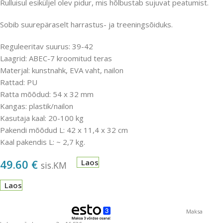
Rulluisul esiküljel olev pidur, mis hõlbustab sujuvat peatumist.
Sobib suurepäraselt harrastus- ja treeningsõiduks.
Reguleeritav suurus: 39-42
Laagrid: ABEC-7 kroomitud teras
Materjal: kunstnahk, EVA vaht, nailon
Rattad: PU
Ratta mõõdud: 54 x 32 mm
Kangas: plastik/nailon
Kasutaja kaal: 20-100 kg
Pakendi mõõdud L: 42 x 11,4 x 32 cm
Kaal pakendis L: ~ 2,7 kg.
49.60
€
Laos
sis.KM
Laos
Maksa