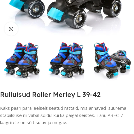
Suurendamiseks klõpsake
Rulluisud Roller Merley L 39-42
Kaks paari paralleelselt seatud rattaid, mis annavad suurema
stabiilsuse nii vabal sõidul kui ka paigal seistes. Tänu ABEC-7
laagritele on sõit sujuv ja mugav.