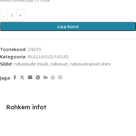
kolmes võrdses osas 3 x 16.53€
Lisa Korvi
Tootekood:
24655
Kategooria:
RULLUISUD/UISUD
Sildid:
rulluiskude müük
,
rulluisud
,
rulluisud/uisud ühes
Jaga:
Rohkem infot