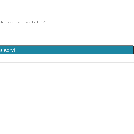
lmes võrdses osas 3 x 11.37€
sa Korvi