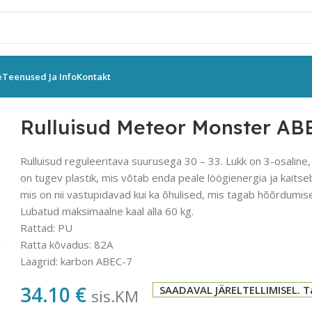
e
Teenused Ja Info
Kontakt
ulluisud Meteor Monster ABEC-7 S 30-33
Rulluisud Meteor Monster ABE
Rulluisud reguleeritava suurusega 30 – 33. Lukk on 3-osaline, 
on tugev plastik, mis võtab enda peale löögienergia ja kaitseb 
mis on nii vastupidavad kui ka õhulised, mis tagab hõõrdum
Lubatud maksimaalne kaal alla 60 kg.
Rattad: PU
Ratta kõvadus: 82A
Laagrid: karbon ABEC-7
34.10
€
SAADAVAL JÄRELTELLIMISEL. T
sis.KM