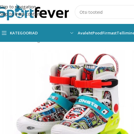
Skip to navigation
Skip to main content
KATEGOORIAD
Avaleht
Pood
Firmast
Tellimin
Esileht
Kõik kategooriad
Muud vahendid
RULLUISUD/UISUD
R