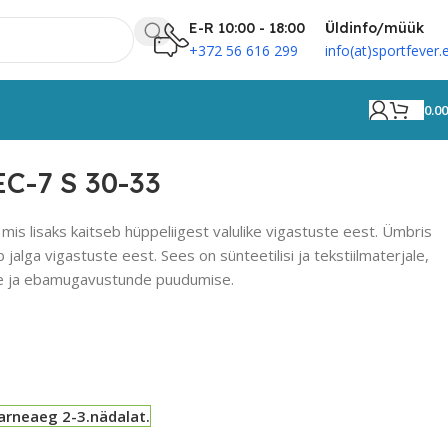
E-R 10:00 - 18:00
Üldinfo/müük
+372 56 616 299
info(at)sportfever.
0.0
C-7 S 30-33
mis lisaks kaitseb hüppeliigest valulike vigastuste eest.
Ümbris
jalga vigastuste eest. Sees on sünteetilisi ja tekstiilmaterjale,
ise ja ebamugavustunde puudumise.
arneaeg 2-3.nädalat.