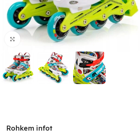
Suurendamiseks klõpsake
Rohkem infot