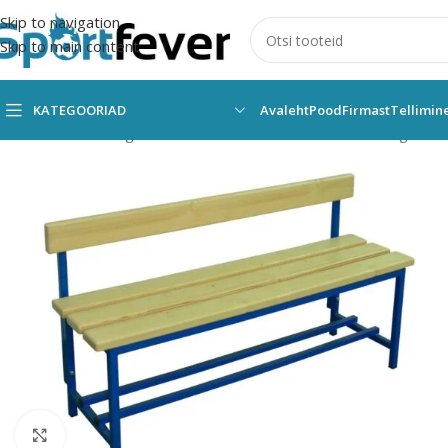
Skip to navigation
Skip to main content
KATEGOORIAD
Avaleht
Pood
Firmast
Tellimin
Esileht
Kõik kategooriad
Muud vahendid
Riietusruum ning ladu
Suurendamiseks klõpsake