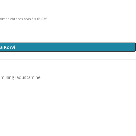
lmes võrdses osas 3 x 63.03€
sa Korvi
um ning ladustamine