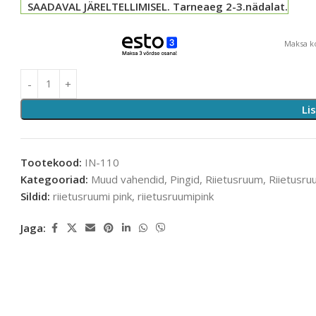
SAADAVAL JÄRELTELLIMISEL. Tarneaeg 2-3.nädalat.
Maksa ko
Li
Tootekood:
IN-110
Kategooriad:
Muud vahendid
,
Pingid
,
Riietusruum
,
Riietusru
Sildid:
riietusruumi pink
,
riietusruumipink
Jaga: