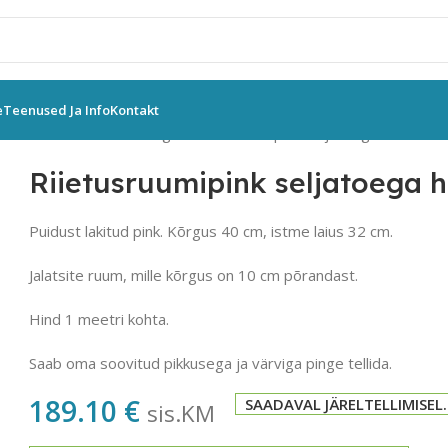
e
Teenused Ja Info
Kontakt
stamine
Riietusruum
Pingid
Riietusruumipink seljatoega hind 1 me
Riietusruumipink seljatoega h
Puidust lakitud pink. Kõrgus 40 cm, istme laius 32 cm.
Jalatsite ruum, mille kõrgus on 10 cm põrandast.
Hind 1 meetri kohta.
Saab oma soovitud pikkusega ja värviga pinge tellida.
189.10
€
SAADAVAL JÄRELTELLIMISEL.
sis.KM