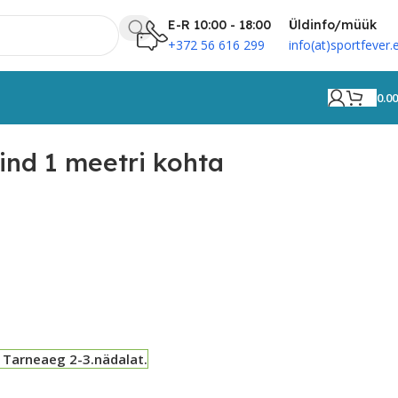
E-R 10:00 - 18:00
Üldinfo/müük
+372 56 616 299
info(at)sportfever.
0.0
etri kohta
ind 1 meetri kohta
 Tarneaeg 2-3.nädalat.