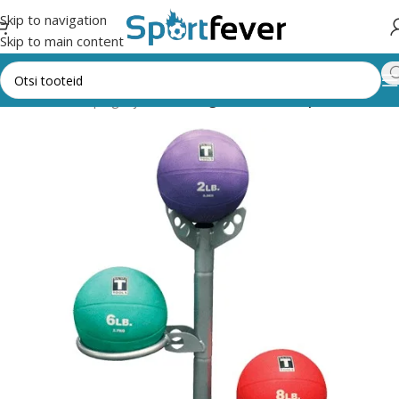
Skip to navigation
Skip to main content
usaali masinad, pingid ja riiulid
Kangide, raskuste, pallide riiulid