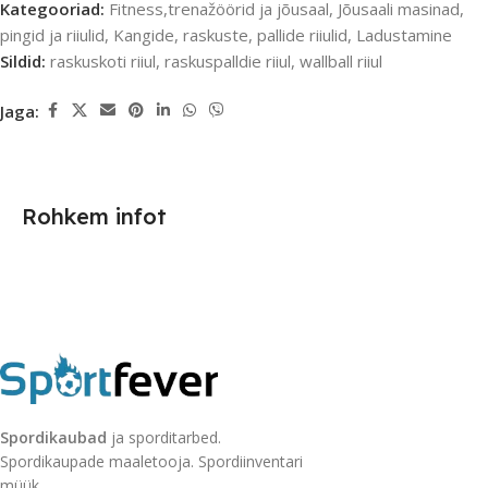
Kategooriad:
Fitness,trenažöörid ja jõusaal
,
Jõusaali masinad,
pingid ja riiulid
,
Kangide, raskuste, pallide riiulid
,
Ladustamine
Sildid:
raskuskoti riiul
,
raskuspalldie riiul
,
wallball riiul
Jaga:
Rohkem infot
Spordikaubad
ja sporditarbed.
Spordikaupade maaletooja. Spordiinventari
müük.