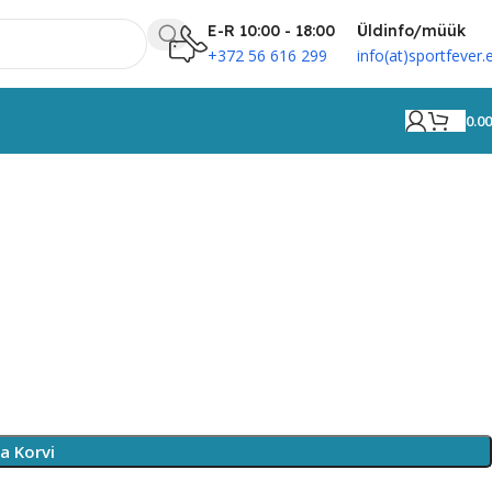
E-R 10:00 - 18:00
Üldinfo/müük
+372 56 616 299
info(at)sportfever.
0.0
sa Korvi