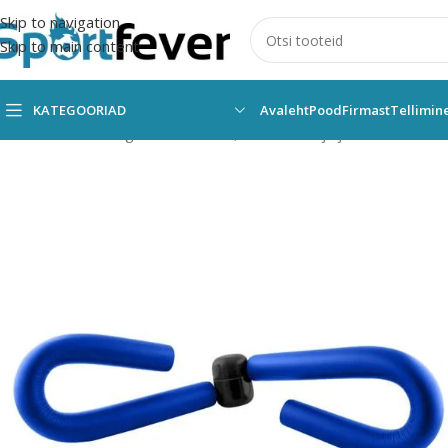
Skip to navigation
Skip to main content
KATEGOORIAD
Avaleht
Pood
Firmast
Tellimin
Esileht
Kõik kategooriad
Fitness,trenažöörid ja jõusaal
Muud tr