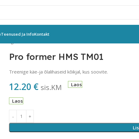
e
Teenused Ja Info
Kontakt
eeningvahendid
Muud vahendid
Pro former HMS TM01
Pro former HMS TM01
Treenige käe-ja õlalihaseid kõikjal, kus soovite.
12.20
€
Laos
sis.KM
Laos
Li