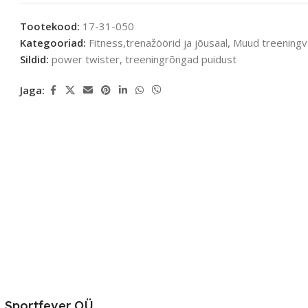
Tootekood:
17-31-050
Kategooriad:
Fitness,trenažöörid ja jõusaal
,
Muud treeningv
Sildid:
power twister
,
treeningrõngad puidust
Jaga:
Sportfever OÜ