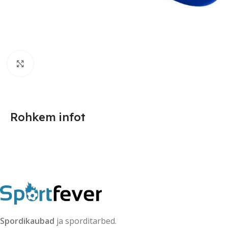
Suurendamiseks klõpsake
Rohkem infot
Spordikaubad
ja sporditarbed.