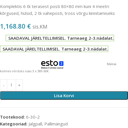
Komplektis 6 tk terasest posti 80×80 mm kuni 4 meetri
kõrgused, hülsid, 2 tk vaheposti, tross võrgu kinnitamiseks
1,168.80
€
sis.KM
SAADAVAL JÄRELTELLIMISEL. Tarneaeg 2-3.nädalat.
SAADAVAL JÄRELTELLIMISEL. Tarneaeg 2-3.nädalat.
Maksa
kolmes võrdses osas 3 x 389.60€
Lisa Korvi
Tootekood:
6-30-2
Kategooriad:
Jalgpall
,
Pallimängud