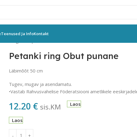
e
Teenused Ja Info
Kontakt
tanki ring Obut punane
Petanki ring Obut punane
Läbimõõt 50 cm
Tugev, mugav ja asendamatu.
•Vastab Rahvusvahelise Föderatsiooni ametlikele eeskirjadele (
12.20
€
Laos
sis.KM
Laos