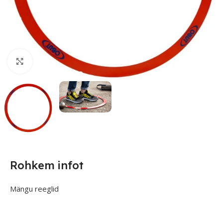
Suurendamiseks klõpsake
Rohkem infot
Mängu reeglid