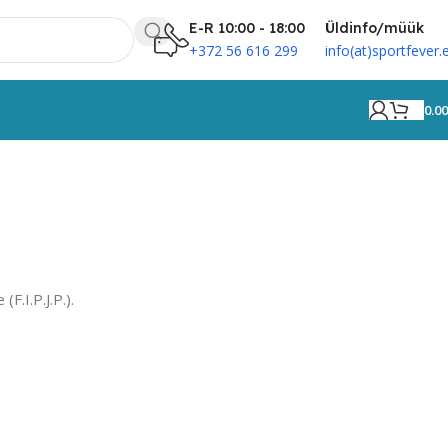
E-R 10:00 - 18:00
Üldinfo/müük
+372 56 616 299
info(at)sportfever.
0.0
F.I.P.J.P.).