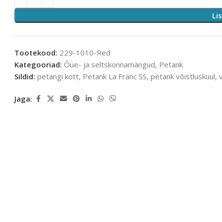
Li
Tootekood:
229-1010-Red
Kategooriad:
Õue- ja seltskonnamängud
,
Petank
Sildid:
petangi kott
,
Petank La Franc SS
,
petank võistluskuul
,
Jaga: