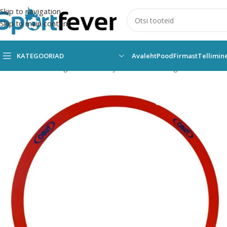
Skip to navigation
Skip to main content
KATEGOORIAD
Avaleht
Pood
Firmast
Tellimin
Esileht
Kõik kategooriad
Õue- ja seltskonnamängud
Petank
Pe