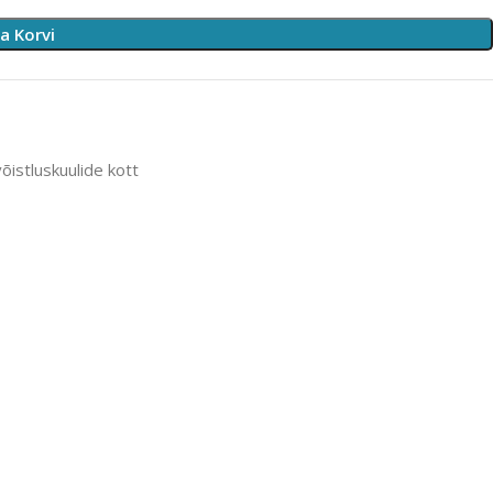
sa Korvi
võistluskuulide kott