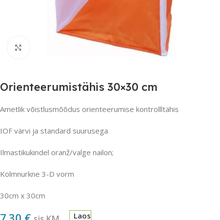
Suurendamiseks klõpsake
Orienteerumistähis 30×30 cm
Ametlik võistlusmõõdus orienteerumise kontrollltähis
IOF värvi ja standard suurusega
Ilmastikukindel oranž/valge nailon;
Kolmnurkne 3-D vorm
30cm x 30cm
7.30
€
Laos
sis.KM