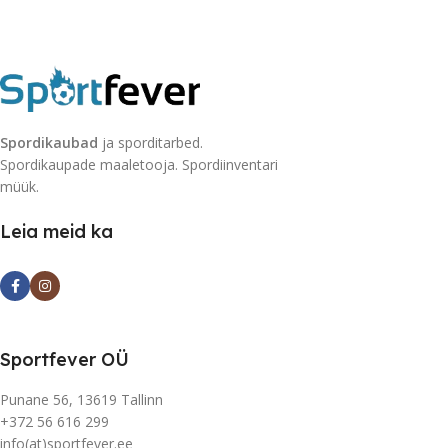
Spordikaubad
ja sporditarbed.
Spordikaupade maaletooja. Spordiinventari
müük.
Leia meid ka
Sportfever OÜ
Punane 56, 13619 Tallinn
+372 56 616 299
info(at)sportfever.ee