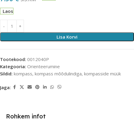
Laos
Lisa Korvi
Tootekood:
0012040P
Kategooria:
Orienteerumine
Sildid:
kompass
,
kompass mõõdulindiga
,
kompasside müük
Jaga:
Rohkem infot