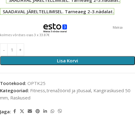
SAADAVAL JÄRELTELLIMISEL. Tarneaeg 2-3.nädalat.
SAADAVAL JÄRELTELLIMISEL. Tarneaeg 2-3.nädalat.
Maksa
kolmes võrdses osas 3 x 33.87€
Lisa Korvi
Tootekood:
OPTK25
Kategooriad:
Fitness,trenažöörid ja jõusaal
,
Kangiraskused 50
mm
,
Raskused
Jaga: