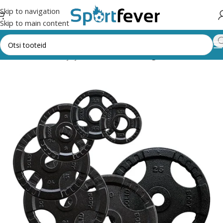
Skip to navigation
Skip to main content
Fitness,trenažöörid ja jõusaal
Raskused
Kangiraskused 50 mm