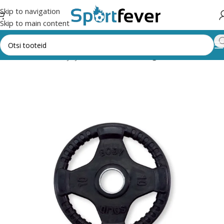
Skip to navigation
Skip to main content
Fitness,trenažöörid ja jõusaal
Raskused
Kangiraskused 50 mm