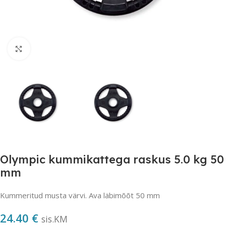
Suurendamiseks klõpsake
Olympic kummikattega raskus 5.0 kg 50
mm
Kummeritud musta värvi. Ava läbimõõt 50 mm
24.40
€
sis.KM