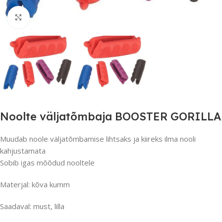
Suurendamiseks klõpsake
Noolte väljatõmbaja BOOSTER GORILLA
Muudab noole väljatõmbamise lihtsaks ja kiireks ilma nooli
kahjustamata
Sobib igas mõõdud nooltele
Materjal: kõva kumm
Saadaval: must, lilla