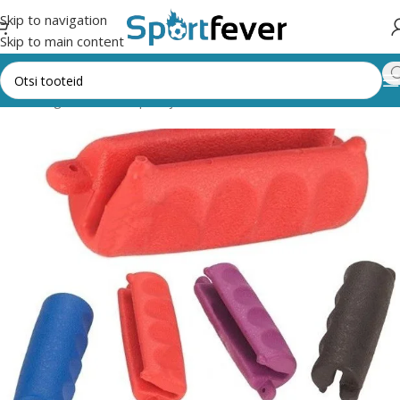
Skip to navigation
Skip to main content
Kõik kategooriad
Vibusport ja rakulkad
NOOLED/NOOLEOTSAD