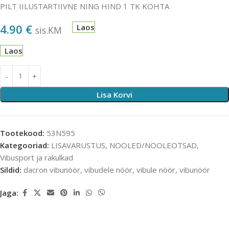
PILT IILUSTARTIIVNE NING HIND 1 TK KOHTA
4.90
€
Laos
sis.KM
Laos
Lisa Korvi
Tootekood:
53N595
Kategooriad:
LISAVARUSTUS
,
NOOLED/NOOLEOTSAD
,
Vibusport ja rakulkad
Sildid:
dacron vibunöör
,
vibudele nöör
,
vibule nöör
,
vibunöör
Jaga: