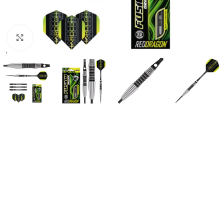
Suurendamiseks klõpsake