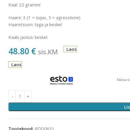
Kaal: 22 grammi
Haare: 3 (1 = sujuv, 5 = agressiivne)
Haaretsoon: taga ja keskel
Kaalu jaotus: keskel
48.80
€
Laos
sis.KM
Laos
Maksa ko
Li
Tootekood:
RDD0631