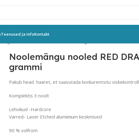
e
Teenused Ja Info
Kontakt
tsaga nooled
RED DRAGON
Noolemängu nooled RED DRAGON 
Noolemängu nooled RED DRA
grammi
Pakub head haaret, et saavutada konkurentsitu viskekontroll
Komplektis 3 noolt
Lehvikud -Hardcore
Varred- Laser Etched alumiinium keskmised
90 % volfrom