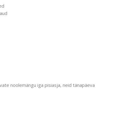
ed
laud
vate noolemängu iga pisiasja, neid tänapäeva