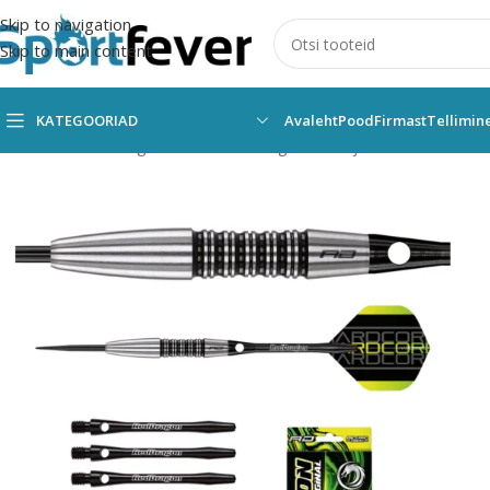
Skip to navigation
Skip to main content
KATEGOORIAD
Avaleht
Pood
Firmast
Tellimin
Esileht
Kõik kategooriad
Noolemäng
Nooled ja tarvikud
Teraso