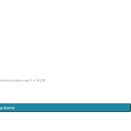
lmes võrdses osas 3 x 16.27€
sa Korvi