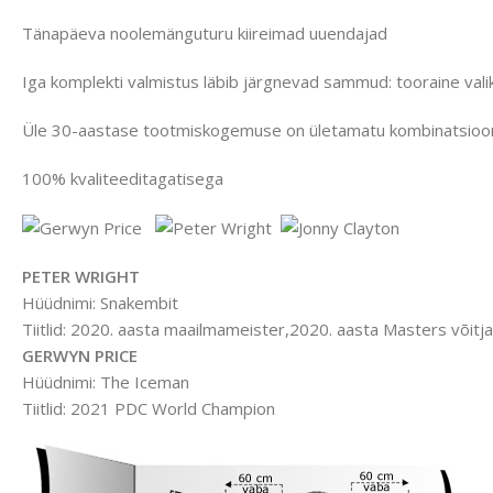
Tänapäeva noolemänguturu kiireimad uuendajad
Iga komplekti valmistus läbib järgnevad sammud: tooraine valik,
Üle 30-aastase tootmiskogemuse on ületamatu kombinatsioon 
100% kvaliteeditagatisega
PETER WRIGHT
Hüüdnimi: Snakembit
Tiitlid: 2020. aasta maailmameister,2020. aasta Masters võitj
GERWYN PRICE
Hüüdnimi: The Iceman
Tiitlid: 2021 PDC World Champion