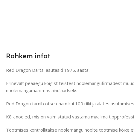
Rohkem infot
Red Dragon Dartsi asutasid 1975. aastal.
Erinevalt peaaegu kõigist teistest noolemängufirmadest muuda
noolemängumaailmas ainulaadseks.
Red Dragon tarnib otse enam kui 100 riiki ja alates asutamise
Kõik nooled, mis on valmistatud vastama maailma tippprofess
Tootmises kontrollitakse noolemängu noolte tootmise kõike e