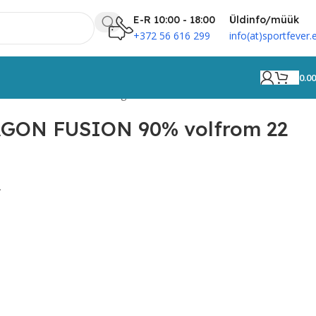
E-R 10:00 - 18:00
Üldinfo/müük
+372 56 616 299
info(at)sportfever.
0.0
FUSION 90% volfrom 22 grammi
GON FUSION 90% volfrom 22
.