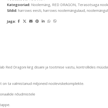
Kategooriad:
Noolemäng
,
RED DRAGON
,
Terasotsaga nool
Sildid:
harrows eesti
,
harrows noolemängulaud
,
noolemängu
Jaga:
b Red Dragoni kirg disaini ja tootmise vastu, kontrollides müüda
st on ta valmistanud miljoneid nooleviskekomplekte.
ionaalide nõudmistele
tappe.