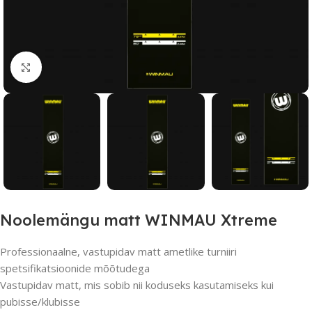
Suurendamiseks klõpsake
Noolemängu matt WINMAU Xtreme
Professionaalne, vastupidav matt ametlike turniiri
spetsifikatsioonide mõõtudega
Vastupidav matt, mis sobib nii koduseks kasutamiseks kui
pubisse/klubisse