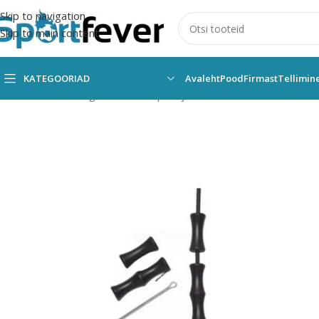
Skip to navigation
Skip to main content
KATEGOORIAD
Avaleht
Pood
Firmast
Tellimin
Esileht
Kõik kategooriad
Vibusport ja rakulkad
NOOLED/NOOL