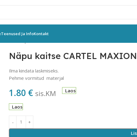
e
Teenused Ja Info
Kontakt
EOTSAD
Näpu kaitse CARTEL MAXION
Näpu kaitse CARTEL MAXIO
Ilma kindata laskmiseks.
Pehme vormitud materjal
1.80
€
Laos
sis.KM
Laos
Li