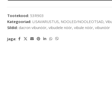
Tootekood:
53R903
Kategooriad:
LISAVARUSTUS
,
NOOLED/NOOLEOTSAD
,
Vib
Sildid:
dacron vibunöör
,
vibudele nöör
,
vibule nöör
,
vibunöör
Jaga: