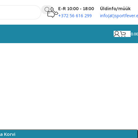
E-R 10:00 - 18:00
Üldinfo/müük
+372 56 616 299
info(at)sportfever.
0.0
N
sa Korvi