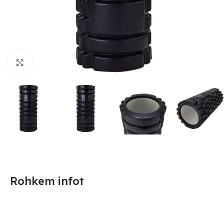
Suurendamiseks klõpsake
Rohkem infot