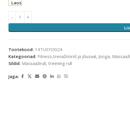
Laos
Li
Tootekood:
14TUSYO024
Kategooriad:
Fitness,trenažöörid ja jõusaal
,
Jooga
,
Massaaž
Sildid:
Massaažirull
,
treening rull
Jaga: