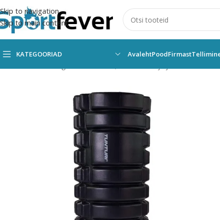
Skip to navigation
Skip to main content
KATEGOORIAD
Avaleht
Pood
Firmast
Tellimin
Esileht
Kõik kategooriad
Fitness,trenažöörid ja jõusaal
Muud tr