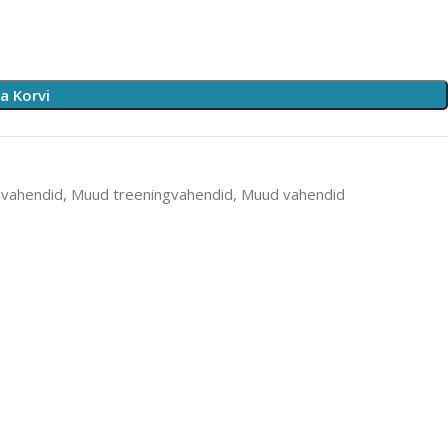
sa Korvi
ivahendid
,
Muud treeningvahendid
,
Muud vahendid