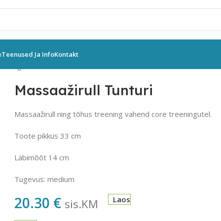
e
Teenused Ja Info
Kontakt
eeningvahendid
Muud vahendid
Massaažirull Tunturi
Massaažirull Tunturi
Massaažirull ning tõhus treening vahend core treeningutel.
Toote pikkus 33 cm
Läbimõõt 14 cm
Tugevus: medium
20.30
€
Laos
sis.KM