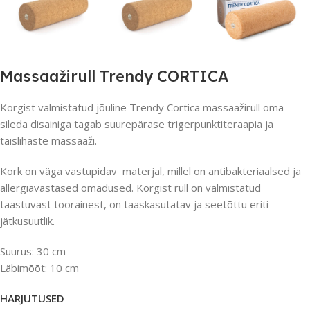
Massaažirull Trendy CORTICA
Korgist valmistatud jõuline Trendy Cortica massaažirull oma
sileda disainiga tagab suurepärase trigerpunktiteraapia ja
täislihaste massaaži.
Kork on väga vastupidav materjal, millel on antibakteriaalsed ja
allergiavastased omadused. Korgist rull on valmistatud
taastuvast toorainest, on taaskasutatav ja seetõttu eriti
jätkusuutlik.
Suurus: 30 cm
Läbimõõt: 10 cm
HARJUTUSED