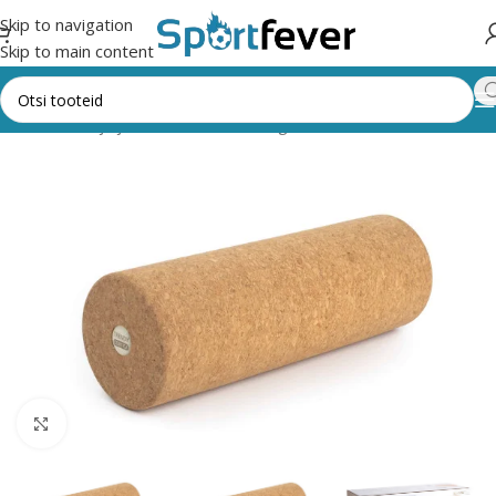
Skip to navigation
Skip to main content
,trenažöörid ja jõusaal
Muud treeningvahendid
Muud vahendid
Suurendamiseks klõpsake