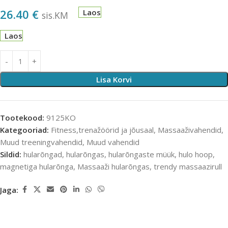
26.40
€
Laos
sis.KM
Laos
Lisa Korvi
Tootekood:
9125KO
Kategooriad:
Fitness,trenažöörid ja jõusaal
,
Massaaživahendid
,
Muud treeningvahendid
,
Muud vahendid
Sildid:
hularõngad
,
hularõngas
,
hularõngaste müük
,
hulo hoop
,
magnetiga hularõnga
,
Massaaži hularõngas
,
trendy massaazirull
Jaga: