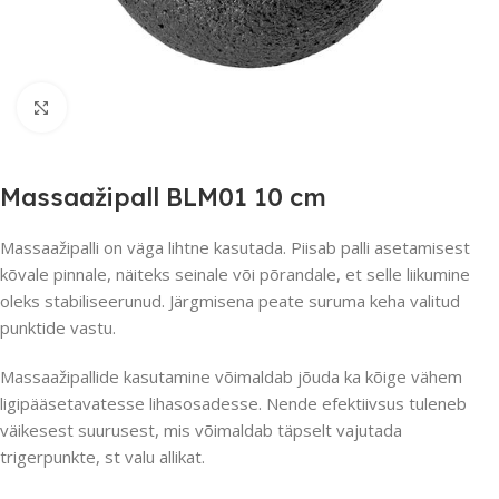
Suurendamiseks klõpsake
Massaažipall BLM01 10 cm
Massaažipalli on väga lihtne kasutada. Piisab palli asetamisest
kõvale pinnale, näiteks seinale või põrandale, et selle liikumine
oleks stabiliseerunud. Järgmisena peate suruma keha valitud
punktide vastu.
Massaažipallide kasutamine võimaldab jõuda ka kõige vähem
ligipääsetavatesse lihasosadesse. Nende efektiivsus tuleneb
väikesest suurusest, mis võimaldab täpselt vajutada
trigerpunkte, st valu allikat.