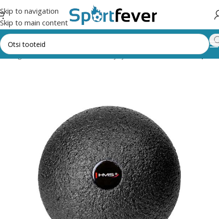
Skip to navigation
Skip to main content
k kategooriad
Fitness,trenažöörid ja jõusaal
Pallid
Massaažipall