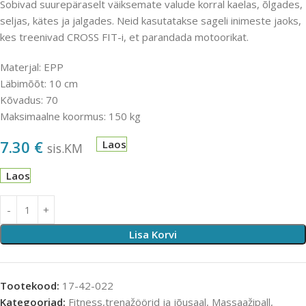
Sobivad suurepäraselt väiksemate valude korral kaelas, õlgades,
seljas, kätes ja jalgades. Neid kasutatakse sageli inimeste jaoks,
kes treenivad CROSS FIT-i, et parandada motoorikat.
Materjal: EPP
Läbimõõt: 10 cm
Kõvadus: 70
Maksimaalne koormus: 150 kg
7.30
€
Laos
sis.KM
Laos
Lisa Korvi
Tootekood:
17-42-022
Kategooriad:
Fitness,trenažöörid ja jõusaal
,
Massaažipall
,