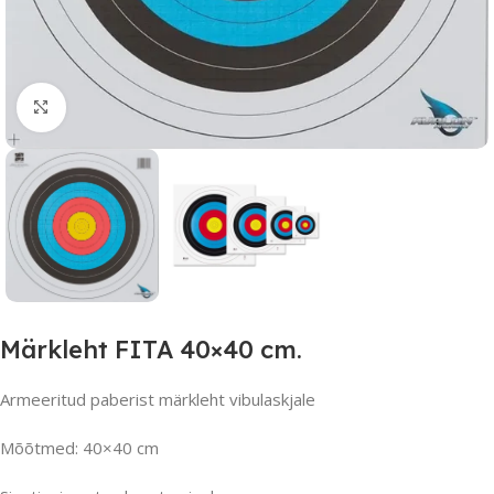
Suurendamiseks klõpsake
Märkleht FITA 40×40 cm.
Armeeritud paberist märkleht vibulaskjale
Mõõtmed: 40×40 cm