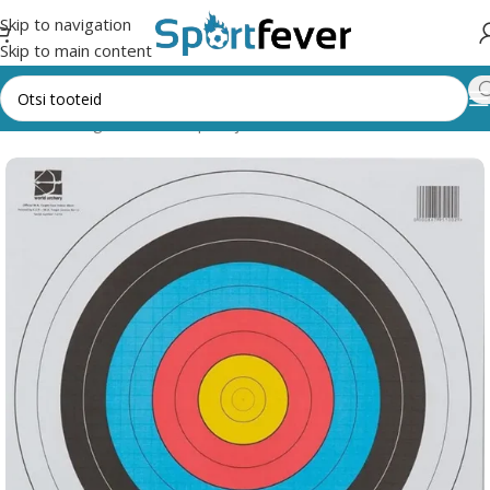
Skip to navigation
Skip to main content
eht
Kõik kategooriad
Vibusport ja rakulkad
MÄRKLAUAD/MATID