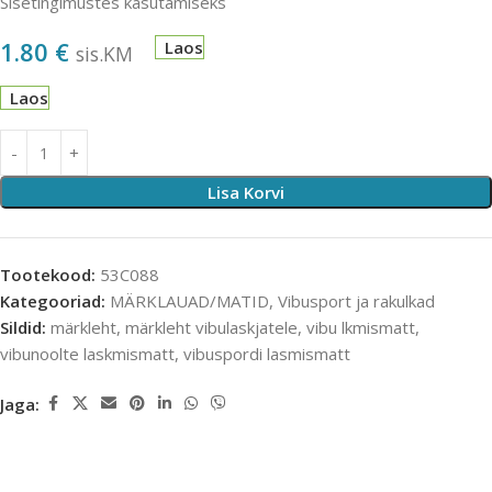
Sisetingimustes kasutamiseks
1.80
€
Laos
sis.KM
Laos
Lisa Korvi
Tootekood:
53C088
Kategooriad:
MÄRKLAUAD/MATID
,
Vibusport ja rakulkad
Sildid:
märkleht
,
märkleht vibulaskjatele
,
vibu lkmismatt
,
vibunoolte laskmismatt
,
vibuspordi lasmismatt
Jaga: